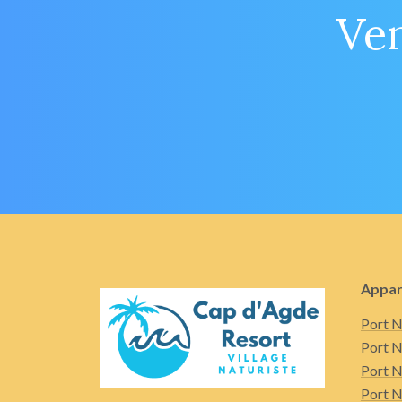
Ven
Appar
Port N
Port N
Port N
Port N